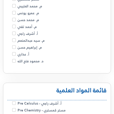
م. محمد العتيبي
م. عمرو يونس
م. محمد حسن
م. أحمد تقي
أ. أشرف راجي
م. سيد عبدالمنعم
م. إبراهيم حسن
أ. عذاري
د. محمود فتح الله
م. فهد البصري
د. أمل السيد
م. مريم الجدحي
قائمة المواد العلمية
أبو ريتال
م. صالحة الخزام
م. عمرو كسبه
أ. أشرف راجي - Pre Calculus
أ. سالم الشمري
مستر كمستري - Pre Chemistry