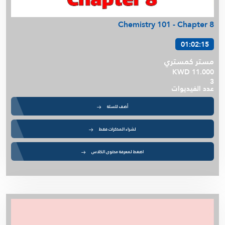
Chemistry 101 - Chapter 8
01:02:15
مستر كمستري
KWD 11.000
3
عدد الفيديوات
أضف للسلة
لشراء المذكرات فقط
اضغط لمعرفة محتوى الكلاس