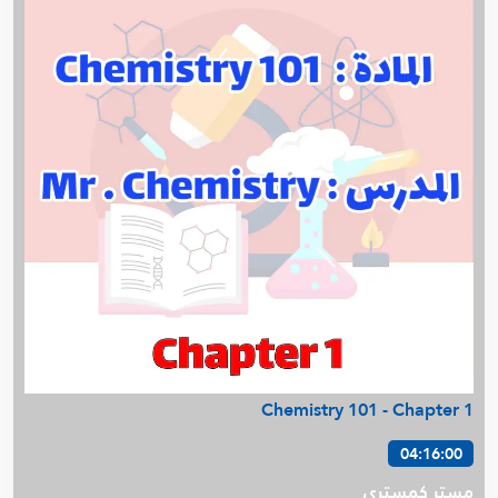
م. عمرو يونس - Cost IMSE352 (د.حمود الصباح)
م. مريم الجدحي - DOE
م. محمد العتيبي - Calculus B
م . محمد يونس - Statics
Financial Accounting -ACCT201- م . عمرو يونس
م. صالحة الخزام - Process Dynamics & Control
م. فهد البصري - Digital lab
م. عمرو كسبه - Numerical 307
د. أمل السيد - Biochemistry 271
م. محمد العتيبي - Pre Calculus
د. أمل السيد - Biological Chemistry 217
Financial Management -FIN301- م . عمرو يونس
Managerial Accounting -ACCT211- م . عمرو يونس
Microeconomics - ECON101 - م . عمرو يونس
Chemistry 101 - Chapter 1
د. أمل السيد - Biological Chemistry Lab 217
04:16:00
د. أمل السيد - Biochemistry 415
أ. أسامة شاهين - Finite Math
مستر كمستري