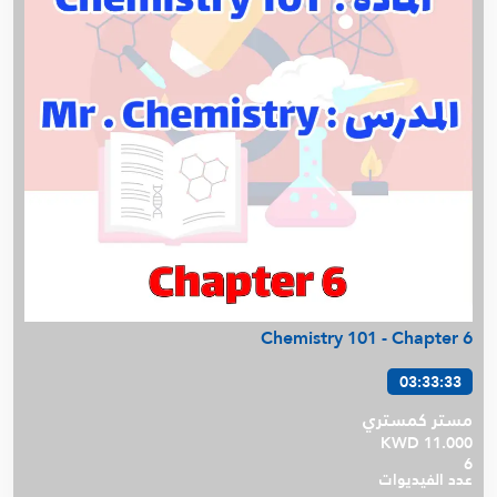
Chemistry 101 - Chapter 6
03:33:33
مستر كمستري
KWD 11.000
6
عدد الفيديوات