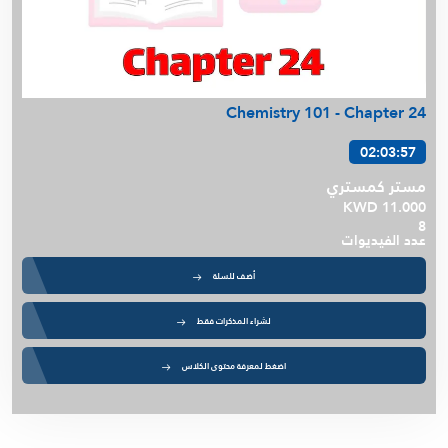
Chemistry 101 - Chapter 24
02:03:57
مستر كمستري
KWD 11.000
8
عدد الفيديوات
أضف للسلة
لشراء المذكرات فقط
اضغط لمعرفة محتوى الكلاس