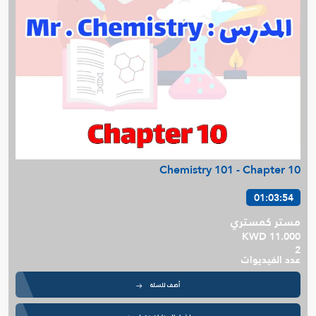
Chemistry 101 - Chapter 10
01:03:54
مستر كمستري
KWD 11.000
2
عدد الفيديوات
أضف للسلة