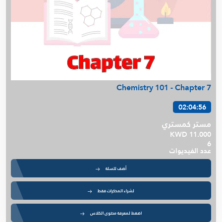
Chemistry 101 - Chapter 7
02:04:56
مستر كمستري
KWD 11.000
6
عدد الفيديوات
أضف للسلة
لشراء المذكرات فقط
اضغط لمعرفة محتوى الكلاس