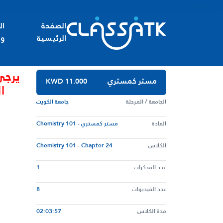
الصفحة
ال
الرئيسية
وا
يرجى
مستر كمستري
KWD 11.000
ا
الجامعة / المرحلة
جامعة الكويت
المادة
مستر كمستري - Chemistry 101
الكلاس
Chemistry 101 - Chapter 24
عدد المذكرات
1
عدد الفيديوات
8
مدة الكلاس
02:03:57