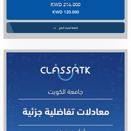
KWD 216.000
KWD 120.000
اضغط لشراء البكج