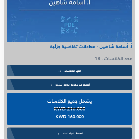
أ. أسامة شاهين - معادلات تفاضلية جزئية
عدد الكلاسات : 18
اظهر الكلاسات
أضغط هنا لاضافة العرض للسلة
يشمل جميع الكلاسات
KWD 216.000
KWD 160.000
اضغط لشراء البكج