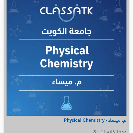
د. أمل السيد - Micro 105
Math 101 - Ashraf Rage - KCST
Calculus A - اشرف راجي - ASSU جامعة
أ. سالم الشمري - Fundamental
أ. سالم الشمري - Physics Rs 3
م . محمد يونس - Thermodynamics
فيزياء - الصف العاشر - الفصل الثاني
كيمياء - الصف العاشر - الفصل الثاني
Calculus b - أ . اشرف راجي - AASU
Linear Circuit EE202 - MY Team
م. مريم الجدحي - Project Management - AM
رياضيات - الصف الحادي عشر - الفصل الثاني
Linear Algebra - AASU - اشرف راجي
د. أمل السيد - Biochemistry 315
فيزياء - الصف الثاني عشر - الفصل الثاني
م. ميساء - Physical Chemistry
فيزياء - الصف الحادي عشر - الفصل الثاني
Calculus C-IUK- ا.اشرف راجي
عدد الكلاسات : 3