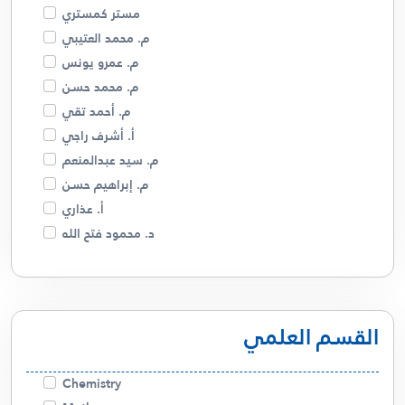
مستر كمستري
م. محمد العتيبي
م. عمرو يونس
م. محمد حسن
م. أحمد تقي
أ. أشرف راجي
م. سيد عبدالمنعم
م. إبراهيم حسن
أ. عذاري
د. محمود فتح الله
م. فهد البصري
د. أمل السيد
م. مريم الجدحي
القسم العلمي
أبو ريتال
م. صالحة الخزام
م. عمرو كسبه
Chemistry
أ. سالم الشمري