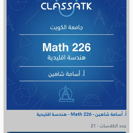
أ. عذاري - English 123
م. سيد عبدالمنعم - الرسم الهندسي (AutoCAD)
Petro Sensei - Probability & Statistics
م. أحمد تقي - Circuit
مستر كمستري - General And Analytical Chemistry
م. عمرو يونس - Engineering Economy
د. محمود فتح الله - Organic Chemistry 114
د. محمود فتح الله - Chemistry 101
AUK - Circuit - Eng. Ahmad Taqi
د. أمل السيد - Biology 101
م. عمرو يونس - Accountng (ACT111)
م. مريم الجدحي - Facilities planning & Design
م. فهد البصري - Arche Lab - CPE 469
م. عمرو يونس - Economy 209(د.الرومى)
م. محمد العتيبي - Linear Algebra
أ. أسامة شاهين - Math 226 - هندسة اقليدية
د. أمل السيد - Biology 103
عدد الكلاسات : 21
م. عمرو يونس - Cost IMSE352 ( د.فواز)