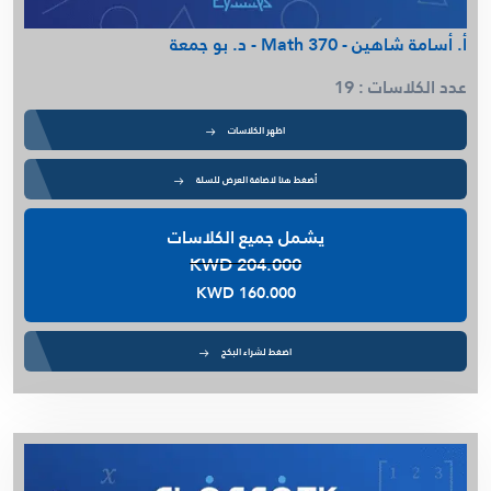
أ. أسامة شاهين - Math 370 - د. بو جمعة
عدد الكلاسات : 19
اظهر الكلاسات
أضغط هنا لاضافة العرض للسلة
يشمل جميع الكلاسات
KWD 204.000
KWD 160.000
اضغط لشراء البكج