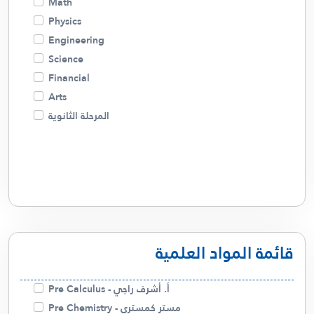
Math
أ. أسامة شاهين
Physics
م. زينب
Engineering
أ . منار
Science
أ. غالية حسن
Financial
م. ميساء
Arts
د. صلاح الفضلي
المرحلة الثانوية
قائمة المواد العلمية
أ. أشرف راجي - Pre Calculus
مستر كمستري - Pre Chemistry