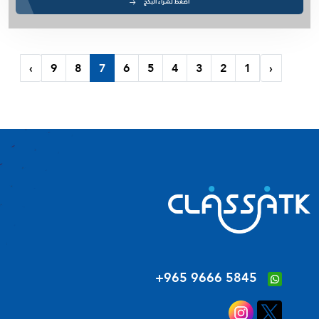
اضغط لشراء البكج
›
9
8
7
6
5
4
3
2
1
‹
‪+965 9666 5845‬