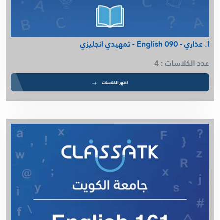
أ. عذاري - English 162
Kinetic - م. ميساء
أ. أسامة شاهين - Math 370 - د. بو جمعة
أ. أسامة شاهين - جبر مجرد 261
أ. عذاري - English 090 - تمهيدي انجليزي
أ. أسامة شاهين - الرياضيات التوافقية
عدد الكلاسات : 4
أ. أسامة شاهين - معادلات تفاضلية جزئية
م. عمرو يونس - Cost IMSE352 ( د.أحمد الزنكى)
اظهر الكلاسات
Transport Phenomina 2 - م. ميساء
Safety - م. ميساء
Economy ENGG301 IUK - م. عمرو يونس
أ. سالم الشمري - Human Physiology
أ. سالم الشمري - Non-Organic
أ. سالم الشمري - Organic Chemistry 114
م. زينب - Aerodynamics
Process dynamic and control - م. ميساء
Process and Product - م. ميساء
Oil and Gas - م. ميساء