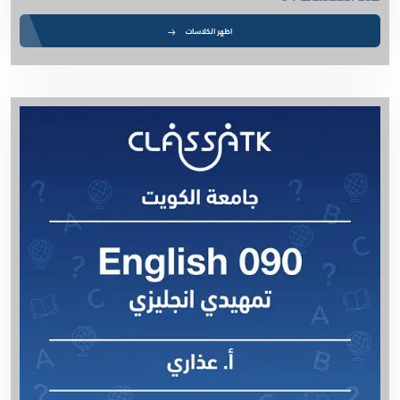
أ. غالية حسن - Lab Chemistry 111
اظهر الكلاسات
احصاء - الصف الثاني عشر ادبي - الفصل الثاني
احصاء - الصف الحادي عشر ادبي - الفصل الثاني
الكيمياء - الصف الثاني عشر - الفصل الثاني
أ. أسامة شاهين - Math 250 - مقدمة أسس رياضيات
أ. سالم الشمري - Biology 1
أ. أسامة شاهين - Biomath
أ. أسامة شاهين - Math 226 - هندسة اقليدية
Thermodynamics - م. ميساء
Chemistry 101 - مستر كمستري
Differential Equations - أ. أشرف راجي
م. مريم الجدحي - Modern Production - AE
Calculus III - أ. أشرف راجي
م. ميساء - Physical Chemistry
أ. عذاري - English 090 - تمهيدي انجليزي
أ. عذاري - English 161