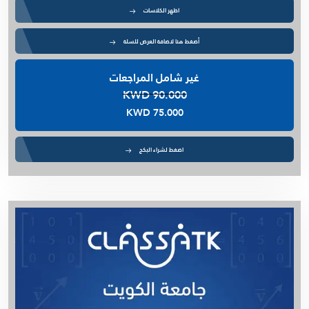
م. عمرو يونس - Cost IMSE352 (د.حمود الصباح)
اظهر الكلاسات
م. مريم الجدحي - DOE
أضغط هنا لاضافة العرض للسلة
م. محمد العتيبي - Calculus B
م . محمد يونس - Statics
غير شامل المراجعات
Financial Accounting -ACCT201- م . عمرو يونس
KWD 90.000
م. صالحة الخزام - Process Dynamics & Control
KWD 75.000
م. فهد البصري - Digital lab
م. عمرو كسبه - Numerical 307
اضغط لشراء البكج
د. أمل السيد - Biochemistry 271
م. محمد العتيبي - Pre Calculus
د. أمل السيد - Biological Chemistry 217
Financial Management -FIN301- م . عمرو يونس
Managerial Accounting -ACCT211- م . عمرو يونس
Microeconomics - ECON101 - م . عمرو يونس
د. أمل السيد - Biological Chemistry Lab 217
د. أمل السيد - Biochemistry 415
أ. أسامة شاهين - Finite Math