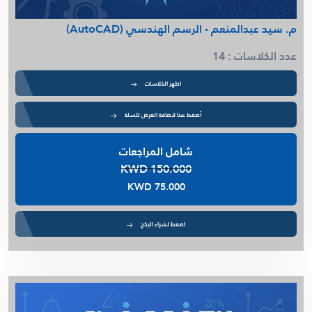
م. سيد عبدالمنعم - الرسم الهندسي (AutoCAD)
عدد الكلاسات : 14
اظهر الكلاسات
أضغط هنا لاضافة العرض للسلة
شامل المراجعات
KWD 150.000
KWD 75.000
اضغط لشراء البكج