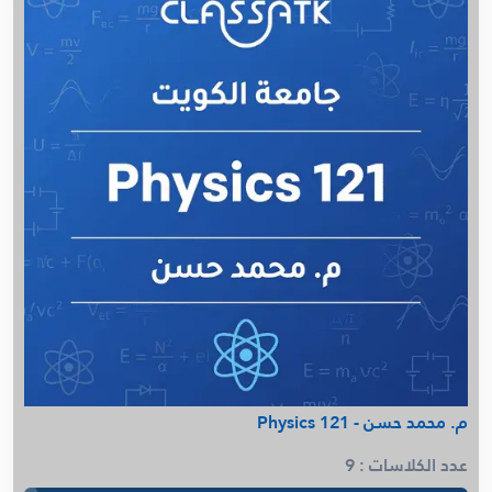
أ. عذاري - English 123
م. سيد عبدالمنعم - الرسم الهندسي (AutoCAD)
Petro Sensei - Probability & Statistics
م. أحمد تقي - Circuit
مستر كمستري - General And Analytical Chemistry
م. عمرو يونس - Engineering Economy
د. محمود فتح الله - Organic Chemistry 114
د. محمود فتح الله - Chemistry 101
AUK - Circuit - Eng. Ahmad Taqi
د. أمل السيد - Biology 101
م. عمرو يونس - Accountng (ACT111)
م. مريم الجدحي - Facilities planning & Design
م. فهد البصري - Arche Lab - CPE 469
م. عمرو يونس - Economy 209(د.الرومى)
م. محمد العتيبي - Linear Algebra
م. محمد حسن - Physics 121
د. أمل السيد - Biology 103
عدد الكلاسات : 9
م. عمرو يونس - Cost IMSE352 ( د.فواز)