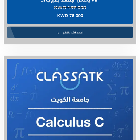
د. أمل السيد - Micro 105
KWD 189.000
Math 101 - Ashraf Rage - KCST
KWD 75.000
Calculus A - اشرف راجي - ASSU جامعة
أ. سالم الشمري - Fundamental
اضغط لشراء البكج
أ. سالم الشمري - Physics Rs 3
م . محمد يونس - Thermodynamics
فيزياء - الصف العاشر - الفصل الثاني
كيمياء - الصف العاشر - الفصل الثاني
Calculus b - أ . اشرف راجي - AASU
Linear Circuit EE202 - MY Team
م. مريم الجدحي - Project Management - AM
رياضيات - الصف الحادي عشر - الفصل الثاني
Linear Algebra - AASU - اشرف راجي
د. أمل السيد - Biochemistry 315
فيزياء - الصف الثاني عشر - الفصل الثاني
فيزياء - الصف الحادي عشر - الفصل الثاني
Calculus C-IUK- ا.اشرف راجي