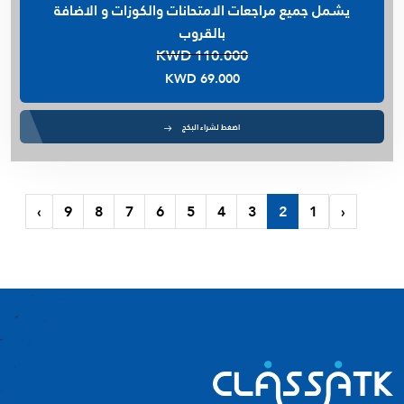
يشمل جميع مراجعات الامتحانات والكوزات و الاضافة
بالقروب
KWD 110.000
KWD 69.000
اضغط لشراء البكج
›
9
8
7
6
5
4
3
2
1
‹