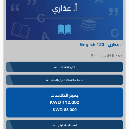
أ. عذاري - English 123
عدد الكلاسات : 9
اظهر الكلاسات
أضغط هنا لاضافة العرض للسلة
جميغ الكلاسات
KWD 112.000
KWD 88.000
اضغط لشراء البكج