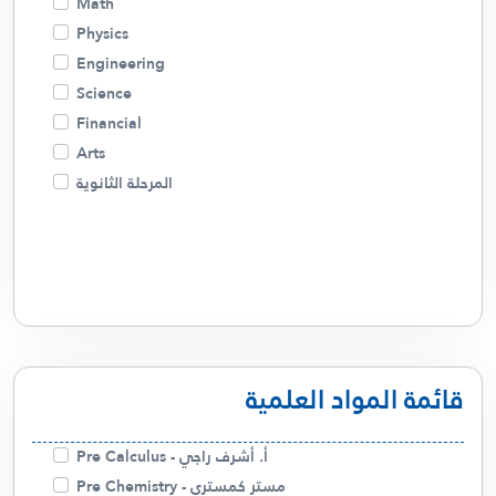
Math
أ. أسامة شاهين
Physics
م. زينب
Engineering
أ . منار
Science
أ. غالية حسن
Financial
م. ميساء
Arts
د. صلاح الفضلي
المرحلة الثانوية
قائمة المواد العلمية
أ. أشرف راجي - Pre Calculus
مستر كمستري - Pre Chemistry