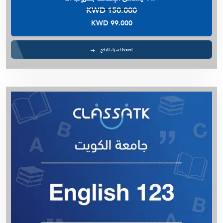
KWD 150.000
KWD 99.000
اضغط لشراء البكج