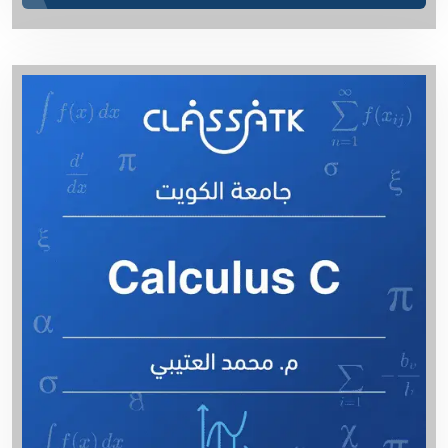
أ. عذاري - English 162
Kinetic - م. ميساء
أ. أسامة شاهين - Math 370 - د. بو جمعة
أ. أسامة شاهين - جبر مجرد 261
أ. أسامة شاهين - الرياضيات التوافقية
أ. أسامة شاهين - معادلات تفاضلية جزئية
م. عمرو يونس - Cost IMSE352 ( د.أحمد الزنكى)
Transport Phenomina 2 - م. ميساء
Safety - م. ميساء
Economy ENGG301 IUK - م. عمرو يونس
أ. سالم الشمري - Human Physiology
أ. سالم الشمري - Non-Organic
أ. سالم الشمري - Organic Chemistry 114
م. زينب - Aerodynamics
Process dynamic and control - م. ميساء
Process and Product - م. ميساء
Oil and Gas - م. ميساء