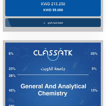
KWD 215.250
KWD 55.000
اضغط لشراء البكج