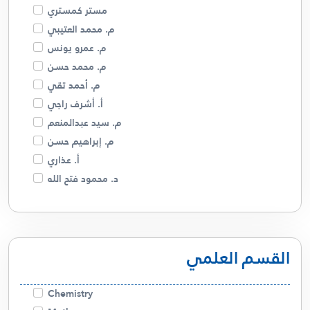
مستر كمستري
م. محمد العتيبي
م. عمرو يونس
م. محمد حسن
م. أحمد تقي
أ. أشرف راجي
م. سيد عبدالمنعم
م. إبراهيم حسن
أ. عذاري
د. محمود فتح الله
م. فهد البصري
د. أمل السيد
م. مريم الجدحي
القسم العلمي
أبو ريتال
م. صالحة الخزام
م. عمرو كسبه
Chemistry
أ. سالم الشمري