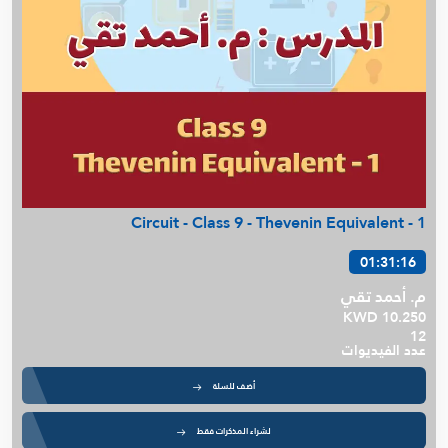
Circuit - Class 9 - Thevenin Equivalent - 1
01:31:16
م. أحمد تقي
KWD 10.250
12
عدد الفيديوات
أضف للسلة
لشراء المذكرات فقط