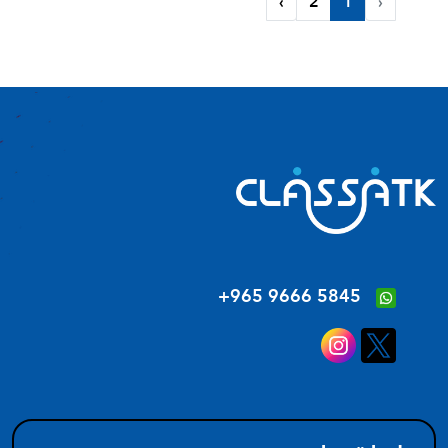
›
2
1
‹
‪+965 9666 5845‬