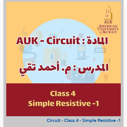
م. زينب - رياضيات - الصف العاشر
Material and Energybalance - م. ميساء
أ. عذاري - English 221
أ. عذاري - Pre English - كلية الهندسة
أ. أسامة شاهين - Math 250 - شرح نوت د/ عبد الله العازمي
أ. أسامة شاهين - تحليل عقدي Math (330)
م. ميساء - Physical Chemistry 214
م . محمد يونس - IMSE451 - Reliability &
Maintainability
م . محمد يونس - IMSE457 - Quality Control
م . محمد يونس - Operations Research IMSE 361
Nuclear Medicine 3 Package (2026) - Midterm
Nuclear Medicine 4 Package (2026) - Midterm
Nuclear Medicine 3 Package (2026) - Final
Nuclear Medicine 4 Package (2026) - Final
أ. سالم الشمري - Physiology
Circuit - Class 4 - Simple Resistive -1
م. ميساء - Transport Phenomina 1