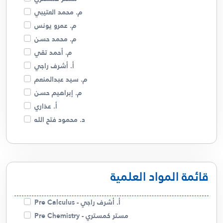
م. محمد العتيبي
م. عمرو يونس
م. محمد حسن
م. أحمد تقي
أ. أشرف راجي
م. سيد عبدالمنعم
م. إبراهيم حسن
أ. عذاري
د. محمود فتح الله
م. فهد البصري
د. أمل السيد
م. مريم الجدحي
قائمة المواد العلمية
أبو ريتال
م. صالحة الخزام
م. عمرو كسبه
أ. أشرف راجي - Pre Calculus
أ. سالم الشمري
مستر كمستري - Pre Chemistry