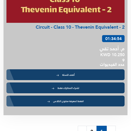
Circuit - Class 10 - Thevenin Equivalent - 2
01:34:54
م. أحمد تقي
KWD 10.250
9
عدد الفيديوات
أضف للسلة
لشراء المذكرات فقط
اضغط لمعرفة محتوى الكلاس