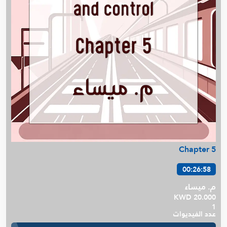
Chapter 5
00:26:58
م. ميساء
KWD 20.000
1
عدد الفيديوات