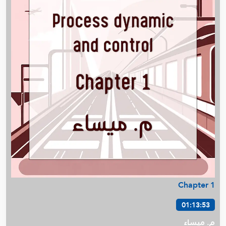
م. عمرو يونس - Cost IMSE352 (د.حمود الصباح)
م. مريم الجدحي - DOE
م. محمد العتيبي - Calculus B
م . محمد يونس - Statics
Financial Accounting -ACCT201- م . عمرو يونس
م. صالحة الخزام - Process Dynamics & Control
م. فهد البصري - Digital lab
م. عمرو كسبه - Numerical 307
د. أمل السيد - Biochemistry 271
م. محمد العتيبي - Pre Calculus
د. أمل السيد - Biological Chemistry 217
Financial Management -FIN301- م . عمرو يونس
Managerial Accounting -ACCT211- م . عمرو يونس
Microeconomics - ECON101 - م . عمرو يونس
Chapter 1
د. أمل السيد - Biological Chemistry Lab 217
01:13:53
د. أمل السيد - Biochemistry 415
م. ميساء
أ. أسامة شاهين - Finite Math