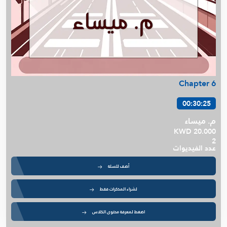
Chapter 6
00:30:25
م. ميساء
KWD 20.000
2
عدد الفيديوات
أضف للسلة
لشراء المذكرات فقط
اضغط لمعرفة محتوى الكلاس