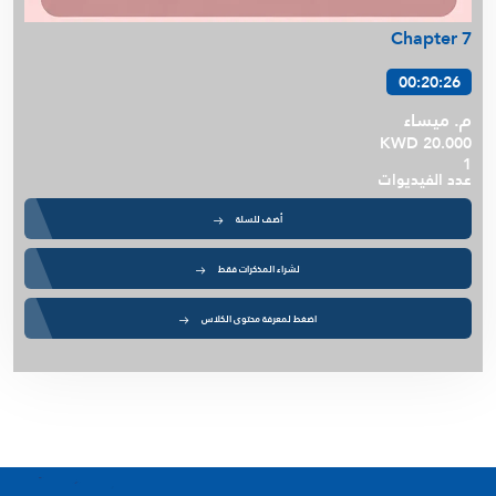
Chapter 7
00:20:26
م. ميساء
KWD 20.000
1
عدد الفيديوات
أضف للسلة
لشراء المذكرات فقط
اضغط لمعرفة محتوى الكلاس