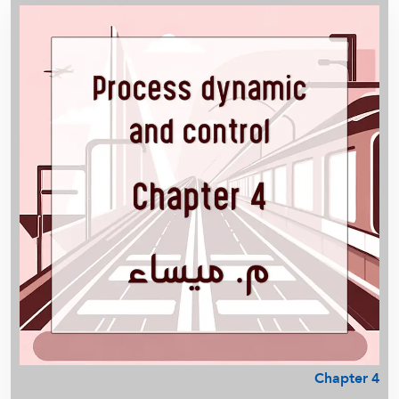
م. زينب - رياضيات - الصف العاشر
Material and Energybalance - م. ميساء
أ. عذاري - English 221
أ. عذاري - Pre English - كلية الهندسة
أ. أسامة شاهين - Math 250 - شرح نوت د/ عبد الله العازمي
أ. أسامة شاهين - تحليل عقدي Math (330)
م. ميساء - Physical Chemistry 214
م . محمد يونس - IMSE451 - Reliability &
Maintainability
م . محمد يونس - IMSE457 - Quality Control
م . محمد يونس - Operations Research IMSE 361
Nuclear Medicine 3 Package (2026) - Midterm
Nuclear Medicine 4 Package (2026) - Midterm
Nuclear Medicine 3 Package (2026) - Final
Nuclear Medicine 4 Package (2026) - Final
أ. سالم الشمري - Physiology
Chapter 4
م. ميساء - Transport Phenomina 1