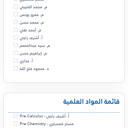
م. محمد العتيبي
م. عمرو يونس
م. محمد حسن
م. أحمد تقي
أ. أشرف راجي
م. سيد عبدالمنعم
م. إبراهيم حسن
أ. عذاري
د. محمود فتح الله
م. فهد البصري
د. أمل السيد
م. مريم الجدحي
قائمة المواد العلمية
أبو ريتال
م. صالحة الخزام
م. عمرو كسبه
أ. أشرف راجي - Pre Calculus
أ. سالم الشمري
مستر كمستري - Pre Chemistry