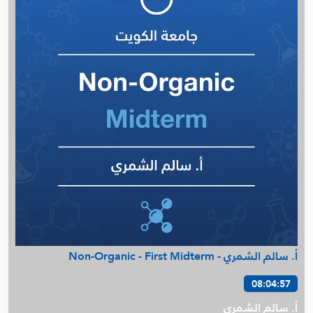
م. عمرو يونس - Cost IMSE352 (د.حمود الصباح)
م. مريم الجدحي - DOE
م. محمد العتيبي - Calculus B
م . محمد يونس - Statics
Financial Accounting -ACCT201- م . عمرو يونس
م. صالحة الخزام - Process Dynamics & Control
م. فهد البصري - Digital lab
م. عمرو كسبه - Numerical 307
د. أمل السيد - Biochemistry 271
م. محمد العتيبي - Pre Calculus
د. أمل السيد - Biological Chemistry 217
Financial Management -FIN301- م . عمرو يونس
Managerial Accounting -ACCT211- م . عمرو يونس
Microeconomics - ECON101 - م . عمرو يونس
أ. سالم الشمري - Non-Organic - First Midterm
د. أمل السيد - Biological Chemistry Lab 217
08:04:57
د. أمل السيد - Biochemistry 415
أ. سالم الشمري
أ. أسامة شاهين - Finite Math