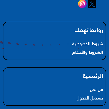
Kinetic - م. ميساء
أ. أسامة شاهين - Math 370 - د. بو جمعة
أ. أسامة شاهين - جبر مجرد 261
أ. أسامة شاهين - الرياضيات التوافقية
روابط تهمك
أ. أسامة شاهين - معادلات تفاضلية جزئية
م. عمرو يونس - Cost IMSE352 ( د.أحمد الزنكى)
شروط الخصوصية
Transport Phenomina 2 - م. ميساء
الشروط والأحكام
Safety - م. ميساء
Economy ENGG301 IUK - م. عمرو يونس
أ. سالم الشمري - Human Physiology
أ. سالم الشمري - Non-Organic
الرئيسية
أ. سالم الشمري - Organic Chemistry 114
م. زينب - Aerodynamics
من نحن
Process dynamic and control - م. ميساء
تسجيل الدخول
Process and Product - م. ميساء
Oil and Gas - م. ميساء