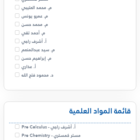
م. محمد العتيبي
م. عمرو يونس
م. محمد حسن
م. أحمد تقي
أ. أشرف راجي
م. سيد عبدالمنعم
م. إبراهيم حسن
أ. عذاري
د. محمود فتح الله
م. فهد البصري
د. أمل السيد
م. مريم الجدحي
قائمة المواد العلمية
أبو ريتال
م. صالحة الخزام
م. عمرو كسبه
أ. أشرف راجي - Pre Calculus
أ. سالم الشمري
مستر كمستري - Pre Chemistry