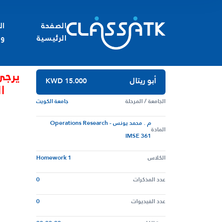
الصفحة
ال
الرئيسية
وا
يرجى
أبو ريتال
KWD 15.000
ا
الجامعة / المرحلة
جامعة الكويت
م . محمد يونس - Operations Research
المادة
IMSE 361
الكلاس
Homework 1
عدد المذكرات
0
عدد الفيديوات
0