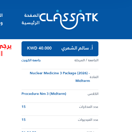
الصفحة
ال
الرئيسية
وا
يرجى
أ. سالم الشمري
KWD 40.000
ا
الجامعة / المرحلة
جامعة الكويت
Nuclear Medicine 3 Package (2026) -
المادة
Midterm
الكلاس
Procedure Nm 3 (Midterm)
عدد المذكرات
15
عدد الفيديوات
15