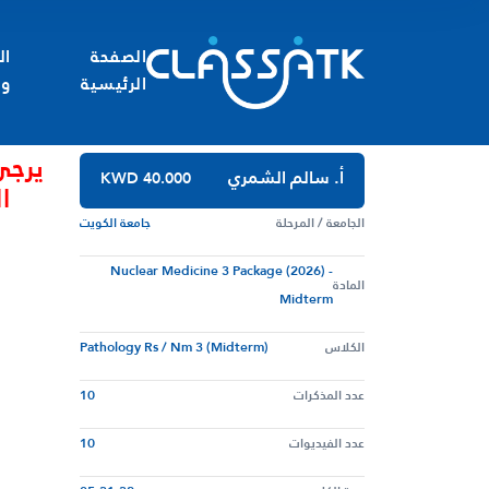
الصفحة
ال
الرئيسية
وا
يرجى
أ. سالم الشمري
KWD 40.000
ا
الجامعة / المرحلة
جامعة الكويت
Nuclear Medicine 3 Package (2026) -
المادة
Midterm
الكلاس
Pathology Rs / Nm 3 (Midterm)
عدد المذكرات
10
عدد الفيديوات
10